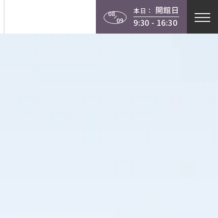
開館日
本日：
行物
学習
当館について
08
09
9:30 - 16:30
instagram
X
facebook
youtube